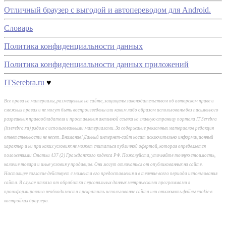
Отличный браузер с выгодой и автопереводом для Android.
Словарь
Политика конфиденциальности данных
Политика конфиденциальности данных приложений
ITSerebra.ru
♥
Все права на материалы, размещенные на сайте, защищены законодательством об авторском праве и
смежных правах и не могут быть воспроизведены или каким либо образом использованы без письменного
разрешения правообладателя и проставления активной ссылки на главную страницу портала IT Serebra
(itserebra.ru) рядом с использованными материалами. За содержание рекламных материалов редакция
ответственности не несет. Внимание! Данный интернет-сайт носит исключительно информационный
характер и ни при каких условиях не может считаться публичной офертой, которая определяется
положениями Статьи 437 (2) Гражданского кодекса РФ. Пожалуйста, уточняйте точную стоимость,
наличие товара и иные условия у продавцов. Они могут отличаться от опубликованных на сайте.
Настоящее согласие действует с момента его предоставления и в течение всего периода использования
сайта. В случае отказа от обработки персональных данных метрическими программами я
проинформирован о необходимости прекратить использование сайта или отключить файлы cookie в
настройках браузера.